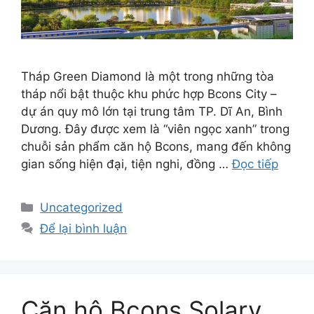
Tháp Green Diamond là một trong những tòa
tháp nổi bật thuộc khu phức hợp Bcons City –
dự án quy mô lớn tại trung tâm TP. Dĩ An, Bình
Dương. Đây được xem là “viên ngọc xanh” trong
chuỗi sản phẩm căn hộ Bcons, mang đến không
gian sống hiện đại, tiện nghi, đồng …
Đọc tiếp
Uncategorized
Để lại bình luận
Close
Nhận bảng giá qua số điện thoại
Căn hộ Bcons Solary