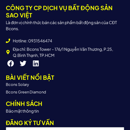
CÔNG TY CP DỊCH VỤ BẤT ĐỘNG SẢN
SAO VIỆT
Là đơn vị chính thức bán các sản phẩm bất động sản của CĐT
Bcons.
Hotline: 0931546474
Địa chỉ: Bcons Tower – 176/1 Nguyễn Văn Thương, P.25,
Q.Bình Thạnh, TP.HCM
BÀI VIẾT NỔI BẬT
Bcons Solary
Bcons Green Diamond
CHÍNH SÁCH
Bảo mật thông tin
ĐĂNG KÝ TƯ VẤN