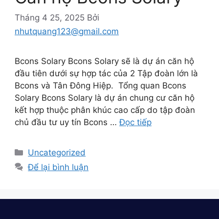
Zalo
Tháng 4 25, 2025
Bởi
nhutquang123@gmail.com
Overlay
Bcons Solary Bcons Solary sẽ là dự án căn hộ
gb-
đầu tiên dưới sự hợp tác của 2 Tập đoàn lớn là
overlay-
Bcons và Tân Đông Hiệp. Tổng quan Bcons
634
Solary Bcons Solary là dự án chung cư căn hộ
opened
kết hợp thuộc phân khúc cao cấp do tập đoàn
chủ đầu tư uy tín Bcons …
Đọc tiếp
Nhận bảng giá
Uncategorized
Để lại bình luận